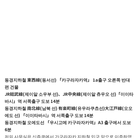
동경지하철 東西線(동서선) 「카구라자카역」 1a출구 오른쪽 반대
편 건물
JR総武線(제이알 소우부 선)
、
JR中央線(제이알 츄우오 선)「이이타
바시」역 서쪽출구 도보 14분
동경지하철 南北線(남북 선) 有楽町線(유우라쿠쵸선)
大江戸線(오오
에도 선) 「이이타바시」역 서쪽출구 도보 14분
동경지하철 오에도선 「우시고메 카구라자카역」A3 출구에서 도보
6분
저의 사무실은 신쥬쿠에서 가구라자카 지하철 입구 앞으로 이주하였