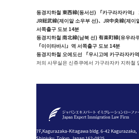
동경지하철 東西線(동서선) 「카구라자카역」 
JR総武線(제이알 소우부 선)
、
JR中央線(제이
서쪽출구 도보 14분
동경지하철 南北線(남북 선) 有楽町線(유우라
「이이타바시」역 서쪽출구 도보 14분
동경지하철 오에도선 「우시고메 카구라자카역」
저의 사무실은 신쥬쿠에서 가구라자카 지하철 
7F,Kagurazaka-Kitagawa bldg. 6-42 Kagurazaka,
Shinjuku, Tokyo, Japan 162-0825