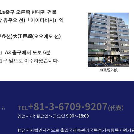
1a출구 오른쪽 반대편 건물
알 츄우오 선)「이이타바시」역
쿠쵸선)
大江戸線(오오에도 선)
A3 출구에서 도보 6분
입구 앞으로 이주하였습니다.
事務所外観
+81-3-6709-9207
TEL
(代表）
영업시간: 월요일～금요일 9:00～18:00
행정서사법인자격으로 출입국재류관리국특정기능등록지원기관