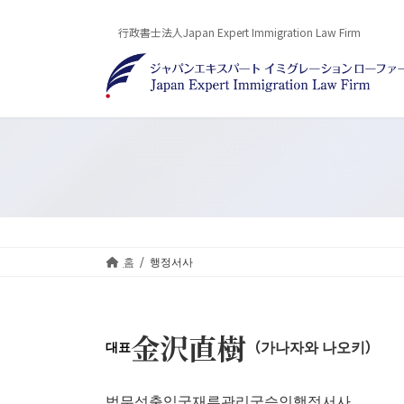
Skip
Skip
to
to
行政書士法人Japan Expert Immigration Law Firm
the
the
content
Navigation
홈
행정서사
金沢直樹
（가나자와 나오키）
대표
법무성출입국재류관리국승인행정서사