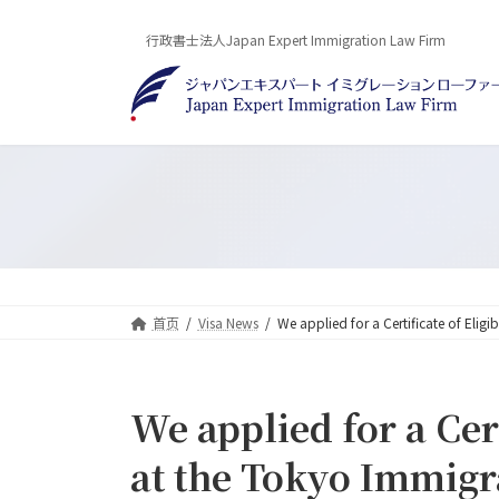
Skip
Skip
to
to
行政書士法人Japan Expert Immigration Law Firm
the
the
content
Navigation
首页
Visa News
We applied for a Certificate of Eligi
We applied for a Cert
at the Tokyo Immigra