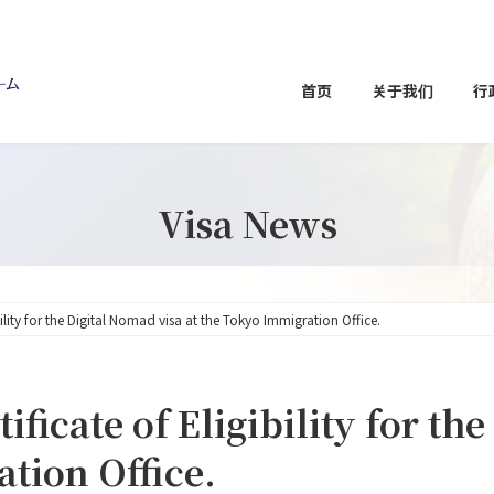
首页
关于我们
行
Visa News
bility for the Digital Nomad visa at the Tokyo Immigration Office.
ificate of Eligibility for th
tion Office.