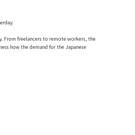
terday.
dy. From freelancers to remote workers, the
itness how the demand for the Japanese