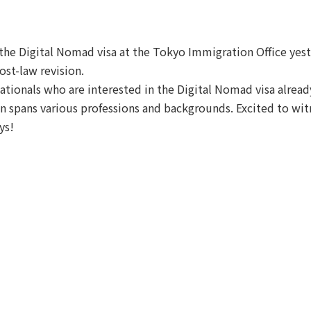
or the Digital Nomad visa at the Tokyo Immigration Office yes
ost-law revision.
 nationals who are interested in the Digital Nomad visa alrea
ion spans various professions and backgrounds. Excited to w
ys!