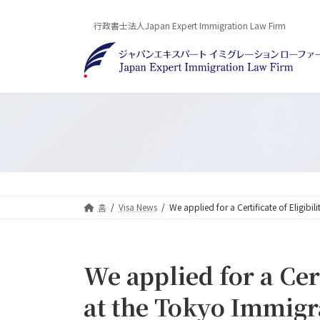
Skip
Skip
to
to
行政書士法人Japan Expert Immigration Law Firm
the
the
content
Navigation
홈
Visa News
We applied for a Certificate of Eligibi
We applied for a Cert
at the Tokyo Immigra