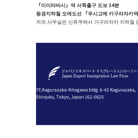
「이이타바시」역 서쪽출구 도보 14분
동경지하철 오에도선 「우시고메 카구라자카역」
저의 사무실은 신쥬쿠에서 가구라자카 지하철 
7F,Kagurazaka-Kitagawa bldg. 6-42 Kagurazaka,
Shinjuku, Tokyo, Japan 162-0825