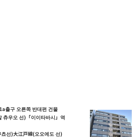
1a출구 오른쪽 반대편 건물
알 츄우오 선)「이이타바시」역
쿠쵸선)
大江戸線(오오에도 선)