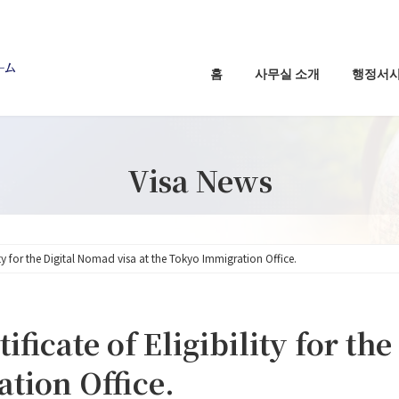
홈
사무실 소개
행정서
Visa News
lity for the Digital Nomad visa at the Tokyo Immigration Office.
ificate of Eligibility for th
tion Office.