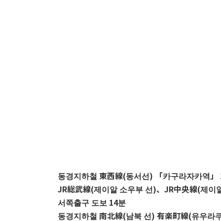
동경지하철 東西線(동서선) 「카구라자카역」 
JR総武線(제이알 소우부 선)
、
JR中央線(제이
서쪽출구 도보 14분
동경지하철 南北線(남북 선) 有楽町線(유우라