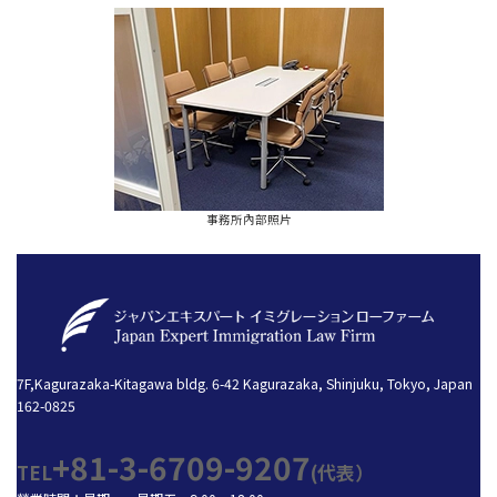
事務所內部照片
7F,Kagurazaka-Kitagawa bldg. 6-42 Kagurazaka, Shinjuku, Tokyo, Japan
162-0825
+81-3-6709-9207
TEL
(代表）