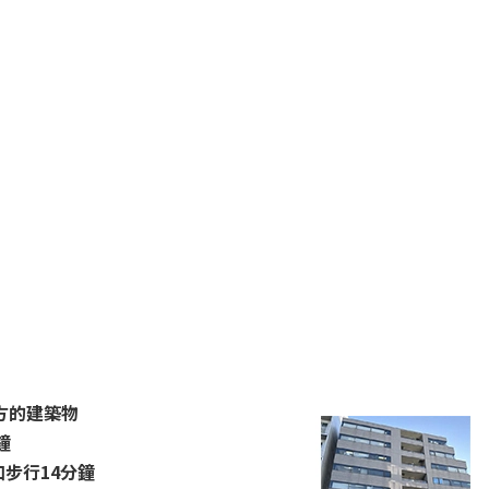
前方的建築物
鐘
口步行14分鐘