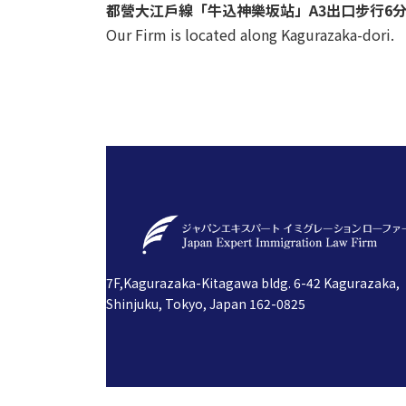
都營大江戶線「牛込神樂坂站」A3出口步行6
Our Firm is located along Kagurazaka-dori.
7F,Kagurazaka-Kitagawa bldg. 6-42 Kagurazaka,
Shinjuku, Tokyo, Japan 162-0825