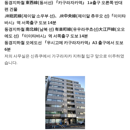
동경지하철 東西線(동서선) 「카구라자카역」 1a출구 오른쪽 반대
편 건물
JR総武線(제이알 소우부 선)
、
JR中央線(제이알 츄우오 선)「이이타
바시」역 서쪽출구 도보 14분
동경지하철 南北線(남북 선) 有楽町線(유우라쿠쵸선)
大江戸線(오오
에도 선) 「이이타바시」역 서쪽출구 도보 14분
동경지하철 오에도선 「우시고메 카구라자카역」A3 출구에서 도보
6분
저의 사무실은 신쥬쿠에서 가구라자카 지하철 입구 앞으로 이주하였
습니다.