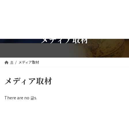
Skip
Skip
한국어
to
to
the
the
content
Navigation
English
한국어
メディア取材
简体中文
繁體中文
홈
メディア取材
日本語
メディア取材
There are no 글s.