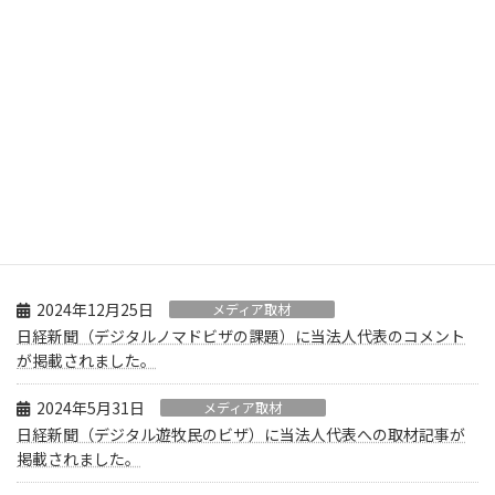
コ
ナ
日本語
ン
ビ
テ
ゲ
English
ン
ー
ツ
シ
へ
ョ
한국어
メディア取材
ス
ン
キ
に
简体中文
ッ
移
プ
動
繁體中文
TOP
メディア取材
日本語
2024年12月25日
メディア取材
日経新聞（デジタルノマドビザの課題）に当法人代表のコメント
が掲載されました。
2024年5月31日
メディア取材
日経新聞（デジタル遊牧民のビザ）に当法人代表への取材記事が
掲載されました。