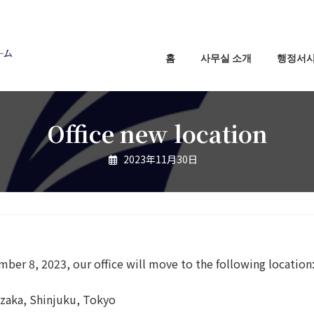
홈
사무실 소개
행정서
Office new location
2023年11月30日
ber 8, 2023, our office will move to the following location
zaka, Shinjuku, Tokyo