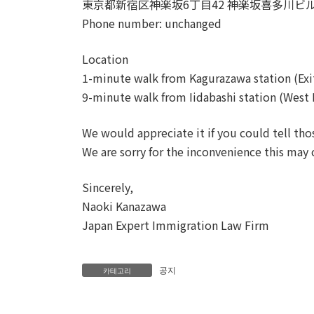
東京都新宿区神楽坂6丁目42 神楽坂喜多川ビル
Phone number: unchanged
Location
1-minute walk from Kagurazawa station (Exit
9-minute walk from Iidabashi station (West 
We would appreciate it if you could tell t
We are sorry for the inconvenience this may
Sincerely,
Naoki Kanazawa
Japan Expert Immigration Law Firm
공지
카테고리