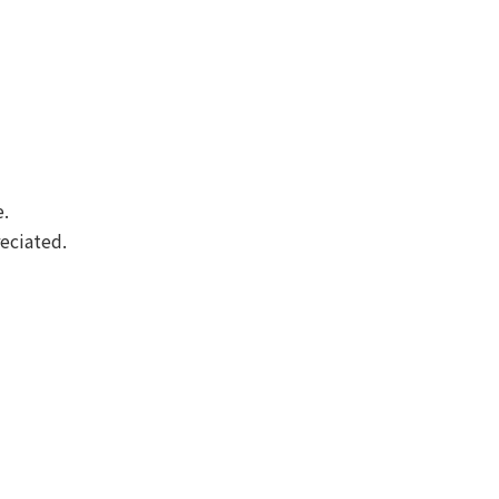
e.
eciated.