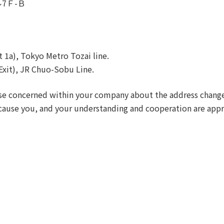
7Ｆ-Ｂ
 1a), Tokyo Metro Tozai line.
Exit), JR Chuo-Sobu Line.
hose concerned within your company about the address chang
 cause you, and your understanding and cooperation are appr