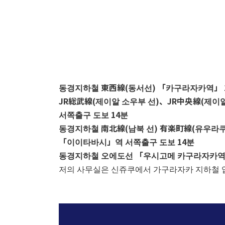
동경지하철 東西線(동서선) 「카구라자카역」 
JR総武線(제이알 소우부 선)
、
JR中央線(제이
서쪽출구 도보 14분
동경지하철 南北線(남북 선) 有楽町線(유우라
「이이타바시」역 서쪽출구 도보 14분
동경지하철 오에도선 「우시고메 카구라자카역」
저의 사무실은 신쥬쿠에서 가구라자카 지하철 