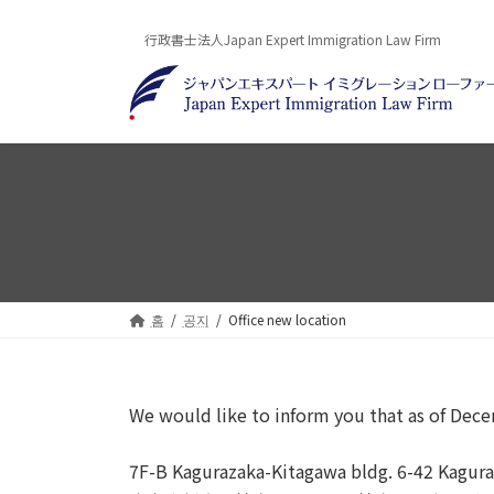
Skip
Skip
to
to
行政書士法人Japan Expert Immigration Law Firm
the
the
content
Navigation
홈
공지
Office new location
We would like to inform you that as of Decem
7F-B Kagurazaka-Kitagawa bldg. 6-42 Kagura