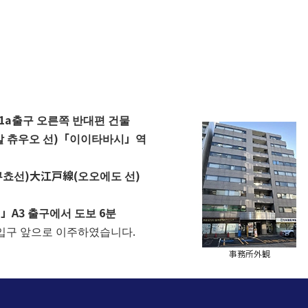
1a출구 오른쪽 반대편 건물
알 츄우오 선)「이이타바시」역
쿠쵸선)
大江戸線(오오에도 선)
A3 출구에서 도보 6분
입구 앞으로 이주하였습니다.
事務所外観