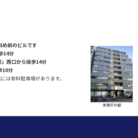
斜め前のビルです
歩14分
」西口から徒歩14分
10分
階には有料駐車場があります。
事務所外観