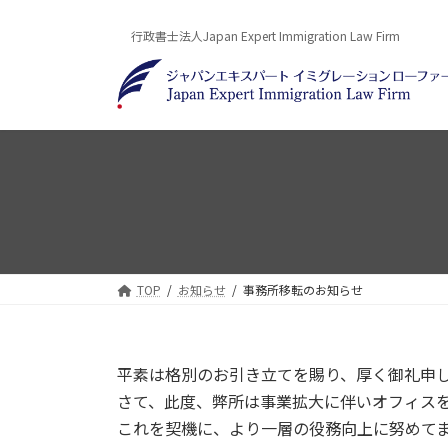
コ
ナ
ン
ビ
行政書士法人Japan Expert Immigration Law Firm
テ
ゲ
ン
ー
ツ
シ
へ
ョ
ス
ン
キ
に
ッ
移
プ
動
TOP
お知らせ
事務所移転のお知らせ
平素は格別のお引き立てを賜り、厚く御礼申
さて、此度、弊所は事業拡大に伴いオフィス
これを契機に、より一層の役務向上に努めて