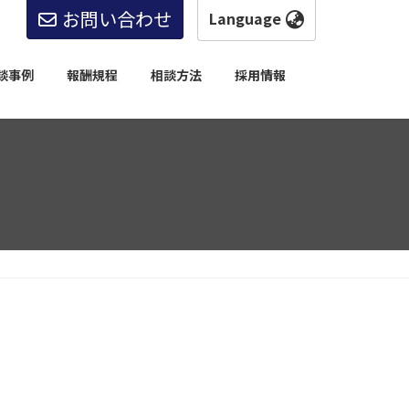
お問い合わせ
日本語
English
談事例
報酬規程
相談方法
採用情報
한국어
简体中文
繁體中文
日本語