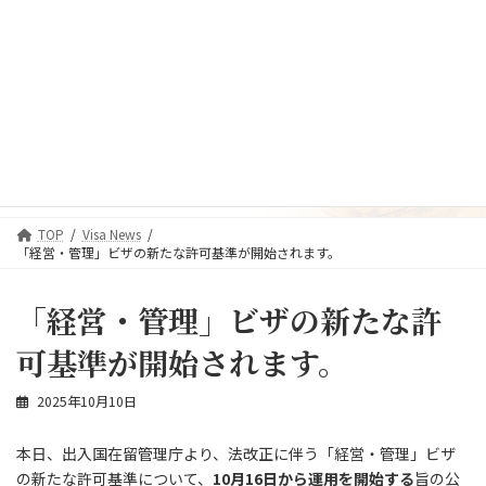
コ
ナ
日本語
ン
ビ
テ
ゲ
日本語
ン
ー
ツ
シ
へ
ョ
Visa News
ス
ン
キ
に
ッ
移
プ
動
TOP
Visa News
「経営・管理」ビザの新たな許可基準が開始されます。
「経営・管理」ビザの新たな許
可基準が開始されます。
2025年10月10日
本日、出入国在留管理庁より、法改正に伴う「経営・管理」ビザ
の新たな許可基準について、
10月16日から運用を開始する
旨の公