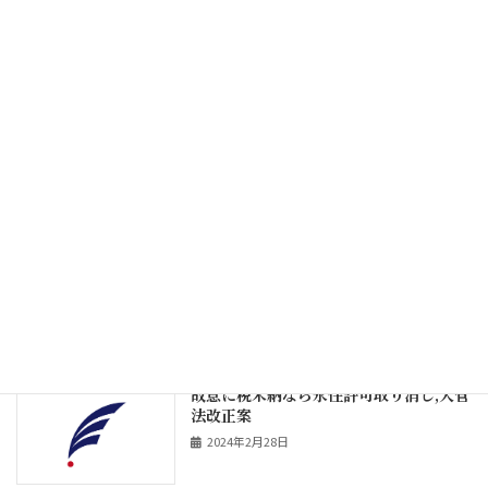
定の創設等が全面施行
2024年6月10日
デジタルノマドビザ,当法人の案件が東京
入管で初となる申請として受理
2024年4月19日
日本「デジタルノマドビザ」申請受付開
始！対象49の国・地域、年収1000万円
以上、最大6ヶ月滞在、配偶者・子の帯
同可
2024年4月1日
故意に税未納なら永住許可取り消し,入管
法改正案
2024年2月28日