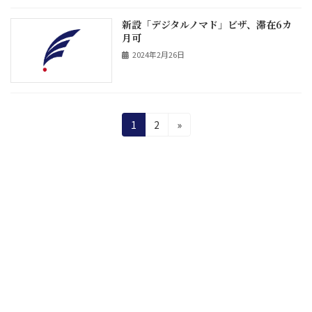
新設「デジタルノマド」ビザ、滞在6カ
月可
2024年2月26日
投
固
固
1
2
»
定
定
稿
ペ
ペ
の
ー
ー
ジ
ジ
ペ
ー
ジ
送
り