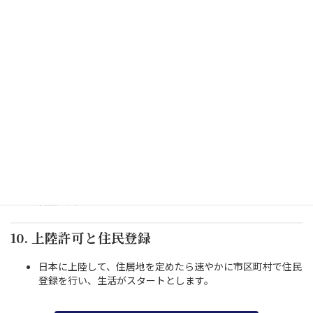
在留資格認定証明書が当法人へ送付されたら、外国にいる外
国人へ送付します。
8. 査証（ビザ）の申請
外国人が本国の住居地管轄の日本大使館・領事館へ在留資格
認定証明書などを持参して、査証申請を行います。
9. 査証発給と渡日
査証が発給されたら、日本への渡航が可能に！空港での上陸
審査を受けます。
10. 上陸許可と住民登録
日本に上陸して、住居地を定めたら速やかに市区町村で住民
登録を行い、生活がスタートとします。