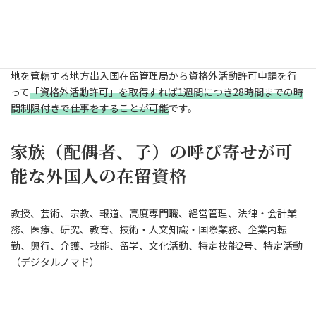
本家族滞在の活動範囲は、配偶者又は子として行う日常的な活動
となっておりますので仕事（収入を伴う活動や報酬を受ける活
動）は認められていませんが、
来日後
、当該外国人が定めた住居
地を管轄する地方出入国在留管理局から資格外活動許可申請を行
って
「資格外活動許可」を取得すれば1週間につき28時間までの時
間制限付きで仕事をすることが可能
です。
家族（配偶者、子）の呼び寄せが可
能な外国人の在留資格
教授、芸術、宗教、報道、高度専門職、経営管理、法律・会計業
務、医療、研究、教育、技術・人文知識・国際業務、企業内転
勤、興行、介護、技能、留学、文化活動、特定技能2号、特定活動
（デジタルノマド）