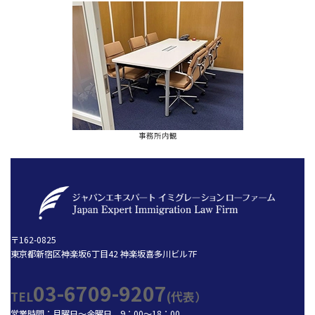
事務所内観
〒162-0825
東京都新宿区神楽坂6丁目42 神楽坂喜多川ビル7F
03-6709-9207
TEL
(代表）
営業時間：月曜日～金曜日 9：00～18：00