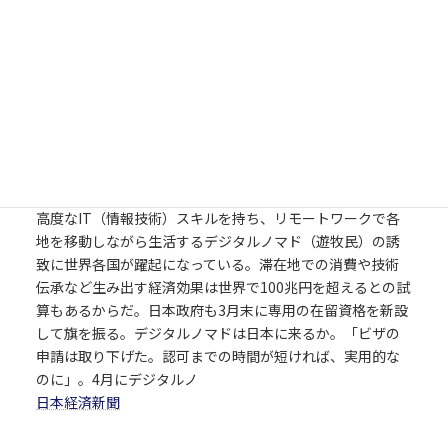
デジタル遊牧民の100兆円 日本、対面申請ビザ
で争奪 - 日本経済新聞
高度なIT（情報技術）スキルを持ち、リモートワークで各
地を移動しながら生活するデジタルノマド（遊牧民）の誘
致に世界各国が躍起になっている。滞在地での消費や技術
伝承など生み出す経済効果は世界で100兆円を超えるとの試
算もあるからだ。日本政府も3月末に専用の在留資格を新設
して旗を振る。デジタルノマドは日本に来るか。「ビザの
申請は取り下げた。認可までの時間が短ければ、実用的な
のに」。4月にデジタルノ
日本経済新聞