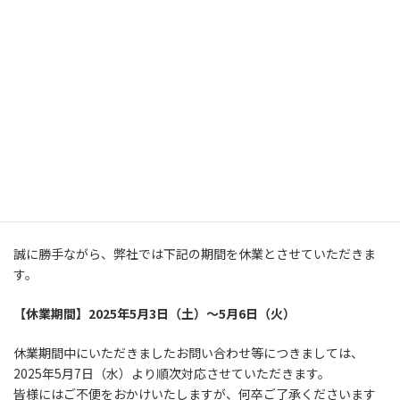
コ
ナ
日本語
ン
ビ
テ
ゲ
English
ン
ー
ツ
シ
ゴールデンウイークの休業の
へ
ョ
한국어
ス
ン
お知らせ
キ
に
简体中文
ッ
移
2025年5月2日
プ
動
繁體中文
TOP
お知らせ
ゴールデンウイークの休業のお知らせ
日本語
誠に勝手ながら、弊社では下記の期間を休業とさせていただきま
す。
【休業期間】2025年5月3日（土）～5月6日（火）
休業期間中にいただきましたお問い合わせ等につきましては、
2025年5月7日（水）より順次対応させていただきます。
皆様にはご不便をおかけいたしますが、何卒ご了承くださいます