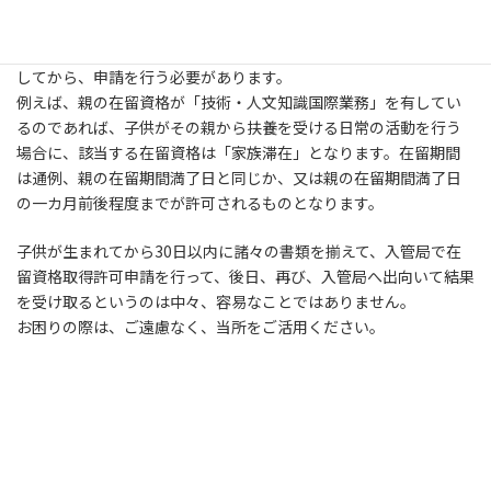
子に付与される在留資格は日本で在留する親の在留資格によって
異なります
ので、同申請を行う際には、ご自身で在留資格を選定
してから、申請を行う必要があります。
例えば、親の在留資格が「技術・人文知識国際業務」を有してい
るのであれば、子供がその親から扶養を受ける日常の活動を行う
場合に、該当する在留資格は「家族滞在」となります。在留期間
は通例、親の在留期間満了日と同じか、又は親の在留期間満了日
の一カ月前後程度までが許可されるものとなります。
子供が生まれてから30日以内に諸々の書類を揃えて、入管局で在
留資格取得許可申請を行って、後日、再び、入管局へ出向いて結果
を受け取るというのは中々、容易なことではありません。
お困りの際は、ご遠慮なく、当所をご活用ください。