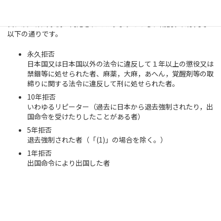
が、退去強制された者であることに変わりはありません。
ご参考までに、上陸拒否期間を規定した入管法第５条には１４項
目に及ぶ該当事例が列記されておりますところ、概説すれば凡そ
以下の通りです。
永久拒否
日本国又は日本国以外の法令に違反して１年以上の懲役又は
禁錮等に処せられた者、麻薬，大麻，あへん，覚醒剤等の取
締りに関する法令に違反して刑に処せられた者。
10年拒否
いわゆるリピーター（過去に日本から退去強制されたり，出
国命令を受けたりしたことがある者）
5年拒否
退去強制された者（「(1)」の場合を除く。）
1年拒否
出国命令により出国した者