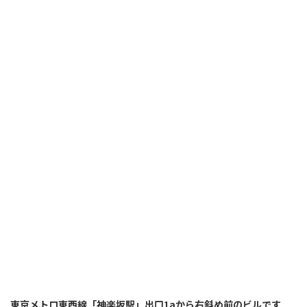
東京メトロ東西線「神楽坂駅」出口1aから右斜め前のビルです